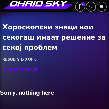
0
search
menu
Хороскопски знаци кои
секогаш имаат решение за
секој проблем
RESULTS 1-0 OF 0
CATEGORY FILTER
keyboard_arrow_down
Featured
Sorry, nothing here
Hobby
Software