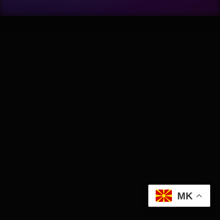
Wellness
АвтоКлуб
Балкан
Бизнис
Домашни Миленици
Досие
Екологија
MK
Економија