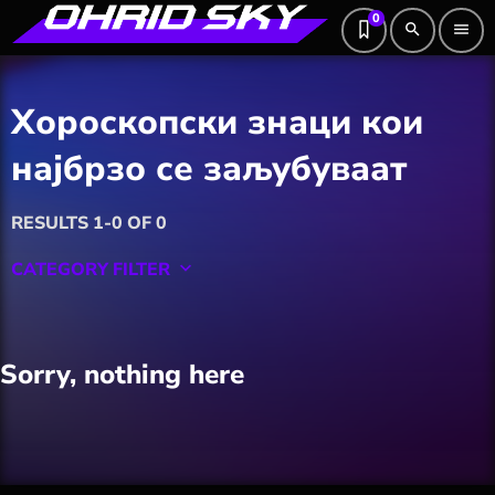
0
search
menu
Хороскопски знаци кои
најбрзо се заљубуваат
RESULTS 1-0 OF 0
CATEGORY FILTER
keyboard_arrow_down
Featured
Sorry, nothing here
Hobby
Software