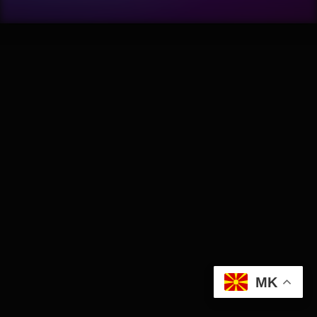
Wellness
АвтоКлуб
Балкан
Бизнис
Домашни Миленици
Досие
Екологија
MK
Економија