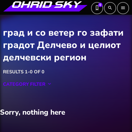
0
search
menu
град и со ветер го зафати
градот Делчево и целиот
делчевски регион
RESULTS 1-0 OF 0
CATEGORY FILTER
keyboard_arrow_down
Featured
Sorry, nothing here
Hobby
Software