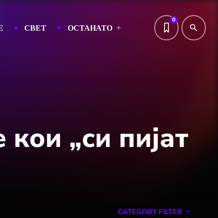
0
Е
СВЕТ
ОСТАНАТО
search
 кои „си пијат
CATEGORY FILTER
keyboard_arrow_down