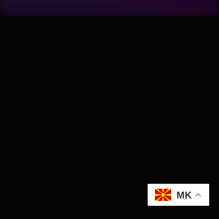
Wellness
АвтоКлуб
Балкан
Бизнис
Домашни Миленици
Досие
Екологија
MK
Економија