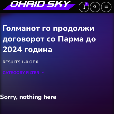
0
search
menu
Голманот го продолжи
договорот со Парма до
2024 година
RESULTS 1-0 OF 0
CATEGORY FILTER
keyboard_arrow_down
Featured
Sorry, nothing here
Hobby
Software