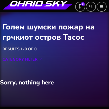
0
search
menu
Голем шумски пожар на
грчкиот остров Тасос
RESULTS 1-0 OF 0
CATEGORY FILTER
keyboard_arrow_down
Featured
Sorry, nothing here
Hobby
Software