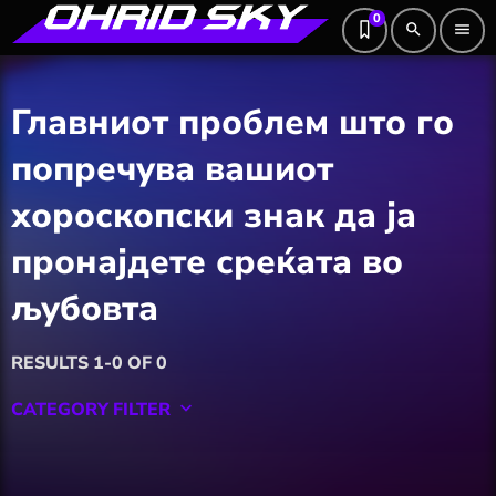
0
search
menu
Главниот проблем што го
попречува вашиот
хороскопски знак да ја
пронајдете среќата во
љубовта
RESULTS 1-0 OF 0
CATEGORY FILTER
keyboard_arrow_down
Featured