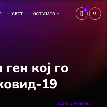
0
Е
СВЕТ
ОСТАНАТО
search
ген кој го
ковид-19
CATEGORY FILTER
keyboard_arrow_down