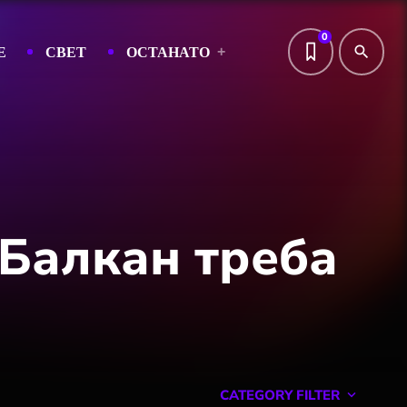
0
Е
СВЕТ
ОСТАНАТО
search
 Балкан треба
CATEGORY FILTER
keyboard_arrow_down