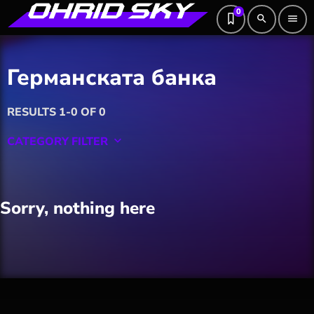
0
search
menu
Германската банка
RESULTS 1-0 OF 0
CATEGORY FILTER
keyboard_arrow_down
Featured
Sorry, nothing here
Hobby
Software
Wellness