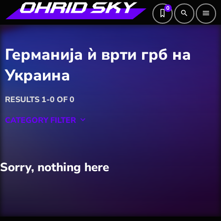
0
search
menu
Германија ѝ врти грб на
Украина
RESULTS 1-0 OF 0
CATEGORY FILTER
keyboard_arrow_down
Featured
Sorry, nothing here
Hobby
Software