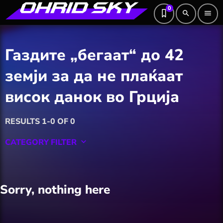
0
search
menu
Газдите „бегаат“ до 42
земји за да не плаќаат
висок данок во Грција
RESULTS 1-0 OF 0
CATEGORY FILTER
keyboard_arrow_down
Featured
Sorry, nothing here
Hobby
Software