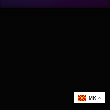
Wellness
АвтоКлуб
Балкан
Бизнис
Домашни Миленици
Досие
Екологија
MK
Економија