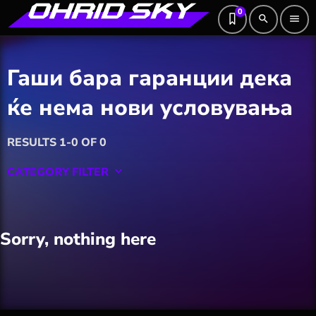
0
search
menu
Гаши бара гаранции дека
ќе нема нови условувања
RESULTS 1-0 OF 0
CATEGORY FILTER
keyboard_arrow_down
Featured
Sorry, nothing here
Hobby
Software