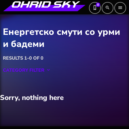
0
search
menu
Енергетско смути со урми
и бадеми
RESULTS 1-0 OF 0
CATEGORY FILTER
keyboard_arrow_down
Featured
Sorry, nothing here
Hobby
Software