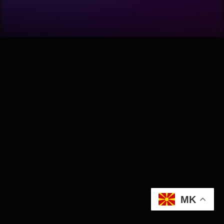
Software
Wellness
АвтоКлуб
Балкан
Бизнис
Домашни Миленици
Досие
MK
Екологија