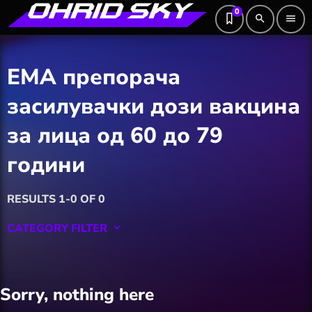
0
search
menu
ЕМА препорача
засилувачки дози вакцина
за лица од 60 до 79
години
RESULTS 1-0 OF 0
CATEGORY FILTER
keyboard_arrow_down
Featured
Sorry, nothing here
Hobby