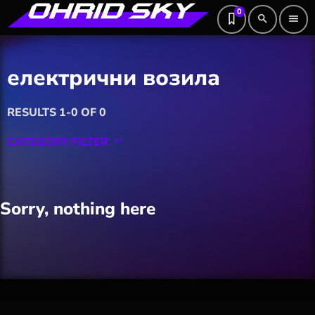
0
search
menu
електрични возила
RESULTS 1-0 OF 0
CATEGORY FILTER
keyboard_arrow_down
Featured
Sorry, nothing here
Hobby
Software
Wellness