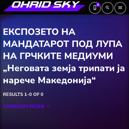
0
search
menu
ЕКСПОЗЕТО НА
МАНДАТАРОТ ПОД ЛУПА
НА ГРЧКИТЕ МЕДИУМИ
„Неговата земја трипати ја
нарече Македонија“
RESULTS 1-0 OF 0
CATEGORY FILTER
keyboard_arrow_down
Featured