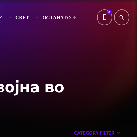
0
Е
СВЕТ
ОСТАНАТО
search
војна во
CATEGORY FILTER
keyboard_arrow_down