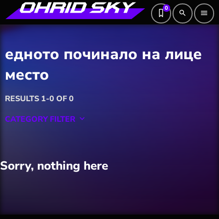
0
search
menu
едното починало на лице
место
RESULTS 1-0 OF 0
CATEGORY FILTER
keyboard_arrow_down
Featured
Sorry, nothing here
Hobby
Software