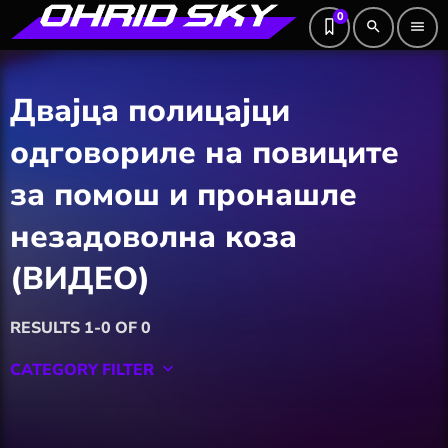
0
search
menu
Двајца полицајци
одговориле на повиците
за помош и пронашле
незадоволна коза
(ВИДЕО)
RESULTS 1-0 OF 0
CATEGORY FILTER
keyboard_arrow_down
Featured