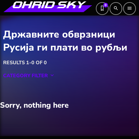
0
search
menu
Државните обврзници
Русија ги плати во рубљи
RESULTS 1-0 OF 0
CATEGORY FILTER
keyboard_arrow_down
Featured
Sorry, nothing here
Hobby
Software