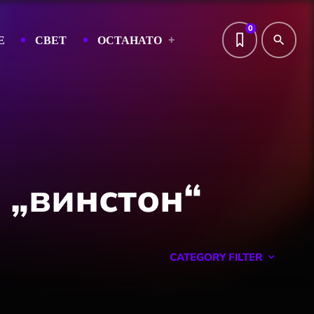
0
Е
СВЕТ
ОСТАНАТО
search
 „винстон“
CATEGORY FILTER
keyboard_arrow_down
Featured