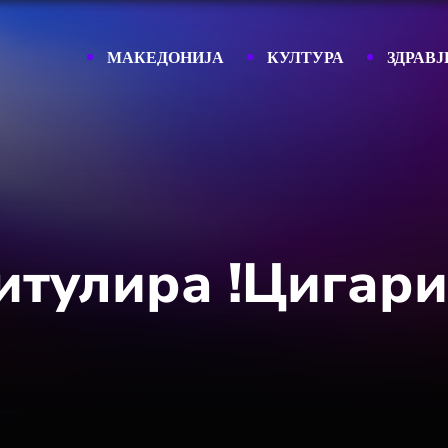
МАКЕДОНИЈА
КУЛТУРА
ЗДРАВЈ
итулира !Цигари