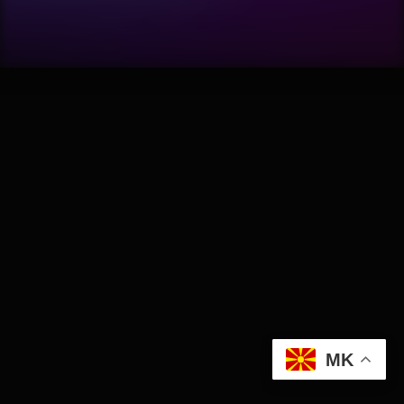
Software
Wellness
АвтоКлуб
Балкан
Бизнис
Домашни Миленици
Досие
MK
Екологија