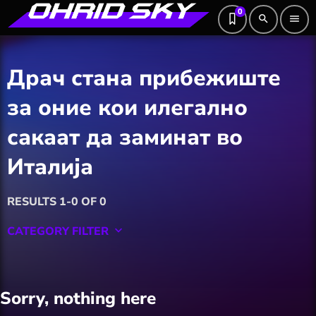
0
search
menu
Драч стана прибежиште
за оние кои илегално
сакаат да заминат во
Италија
RESULTS 1-0 OF 0
CATEGORY FILTER
keyboard_arrow_down
Featured
Sorry, nothing here
Hobby