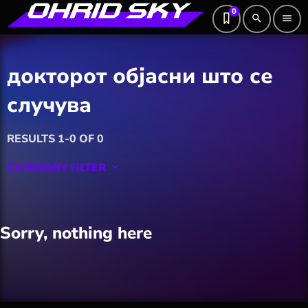
0
search
menu
докторот објасни што се
случува
RESULTS 1-0 OF 0
CATEGORY FILTER
keyboard_arrow_down
Featured
Sorry, nothing here
Hobby
Software