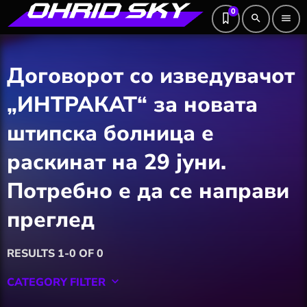
0
search
menu
Договорот со изведувачот
„ИНТРАКАТ“ за новата
штипска болница е
раскинат на 29 јуни.
Потребно е да се направи
преглед
RESULTS 1-0 OF 0
CATEGORY FILTER
keyboard_arrow_down