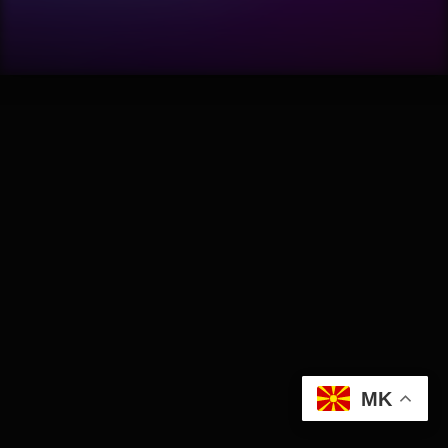
Software
Wellness
АвтоКлуб
Балкан
Бизнис
Домашни Миленици
Досие
MK
Екологија