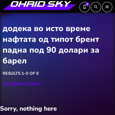
0
search
menu
додека во исто време
нафтата од типот брент
падна под 90 долари за
барел
RESULTS 1-0 OF 0
CATEGORY FILTER
keyboard_arrow_down
Featured
Sorry, nothing here
Hobby