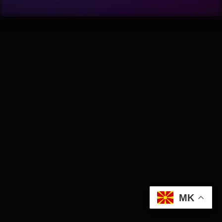
Wellness
АвтоКлуб
Балкан
Бизнис
Домашни Миленици
Досие
Екологија
MK
Економија