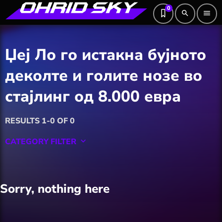
0
search
menu
Џеј Ло го истакна бујното
деколте и голите нозе во
стајлинг од 8.000 евра
RESULTS 1-0 OF 0
CATEGORY FILTER
keyboard_arrow_down
Featured
Sorry, nothing here
Hobby
Software