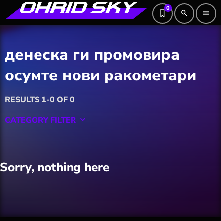
0
search
menu
денеска ги промовира
осумте нови ракометари
RESULTS 1-0 OF 0
CATEGORY FILTER
keyboard_arrow_down
Featured
Sorry, nothing here
Hobby
Software