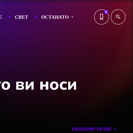
0
Е
СВЕТ
ОСТАНАТО
search
о ви носи
CATEGORY FILTER
keyboard_arrow_down