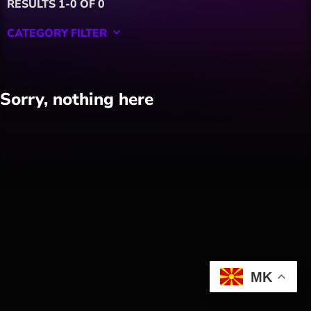
RESULTS 1-0 OF 0
CATEGORY FILTER
keyboard_arrow_down
Featured
Sorry, nothing here
Hobby
Software
Wellness
АвтоКлуб
Балкан
MK
Бизнис