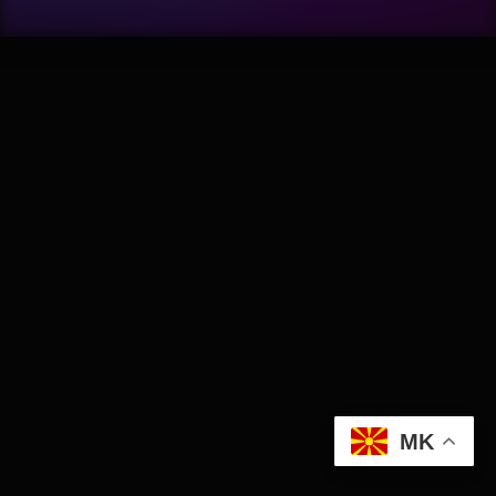
Wellness
АвтоКлуб
Балкан
Бизнис
Домашни Миленици
Досие
Екологија
MK
Економија