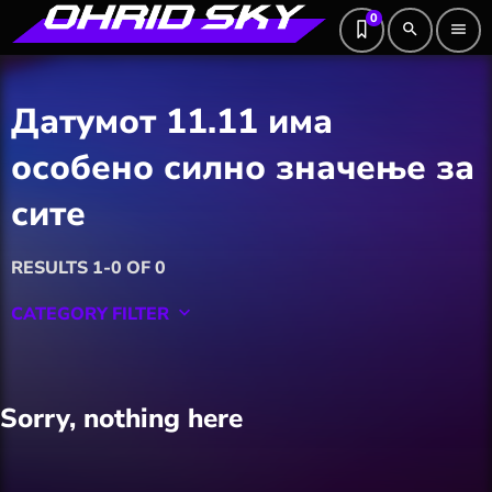
0
search
menu
Датумот 11.11 има
особено силно значење за
сите
RESULTS 1-0 OF 0
CATEGORY FILTER
keyboard_arrow_down
Featured
Sorry, nothing here
Hobby
Software