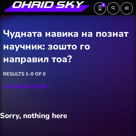
0
search
menu
Чудната навика на познат
научник: зошто го
направил тоа?
RESULTS 1-0 OF 0
CATEGORY FILTER
keyboard_arrow_down
Featured
Sorry, nothing here
Hobby
Software