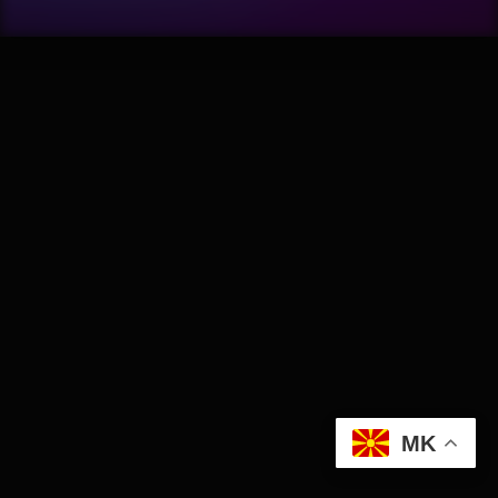
Wellness
АвтоКлуб
Балкан
Бизнис
Домашни Миленици
Досие
Екологија
MK
Економија