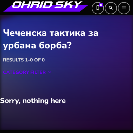
0
search
menu
Чеченска тактика за
урбана борба?
RESULTS 1-0 OF 0
CATEGORY FILTER
keyboard_arrow_down
Featured
Sorry, nothing here
Hobby
Software