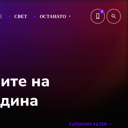
0
Е
СВЕТ
ОСТАНАТО
search
иите на
одина
CATEGORY FILTER
keyboard_arrow_down