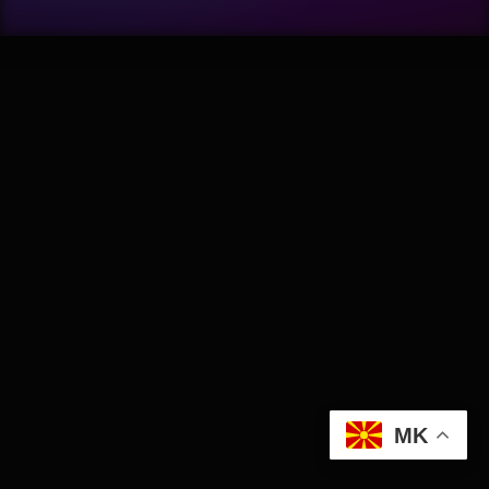
Wellness
АвтоКлуб
Балкан
Бизнис
Домашни Миленици
Досие
Екологија
MK
Економија