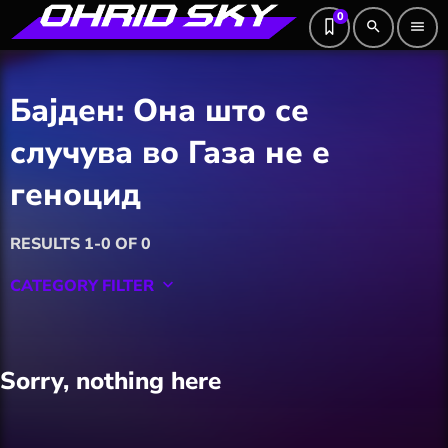
0
search
menu
Бајден: Она што се
случува во Газа не е
геноцид
RESULTS 1-0 OF 0
CATEGORY FILTER
keyboard_arrow_down
Featured
Sorry, nothing here
Hobby
Software