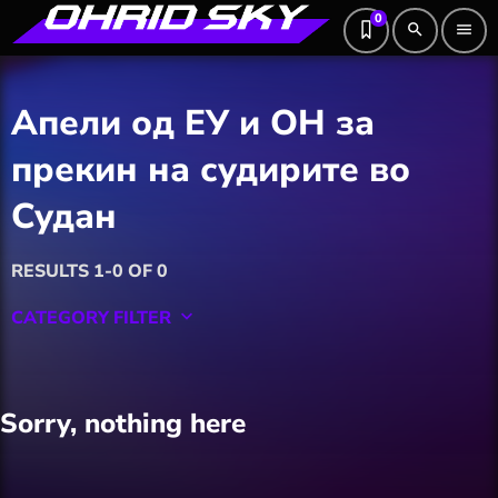
0
search
menu
Апели од ЕУ и ОН за
прекин на судирите во
Судан
RESULTS 1-0 OF 0
CATEGORY FILTER
keyboard_arrow_down
Featured
Sorry, nothing here
Hobby
Software