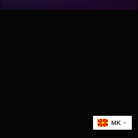
Wellness
АвтоКлуб
Балкан
Бизнис
Домашни Миленици
Досие
Екологија
MK
Економија