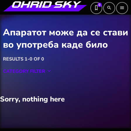
0
search
menu
Апаратот може да се стави
во употреба каде било
RESULTS 1-0 OF 0
CATEGORY FILTER
keyboard_arrow_down
Featured
Sorry, nothing here
Hobby
Software