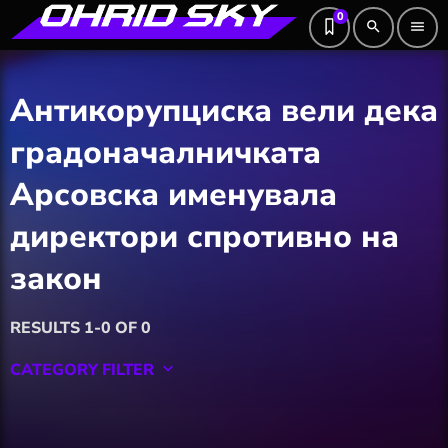
0
search
menu
Антикорупциска вели дека
градоначалничката
Арсовска именувала
директори спротивно на
закон
RESULTS 1-0 OF 0
CATEGORY FILTER
keyboard_arrow_down
Featured