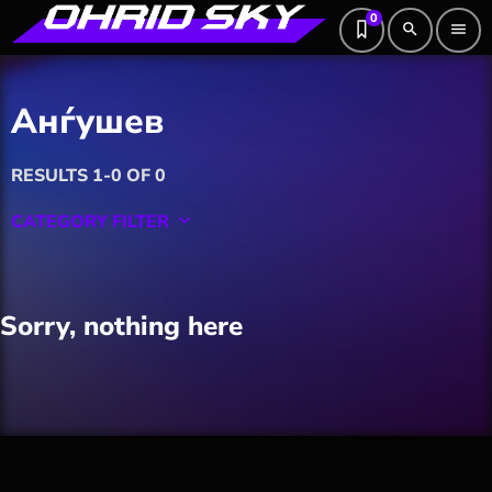
0
search
menu
Анѓушев
RESULTS 1-0 OF 0
CATEGORY FILTER
keyboard_arrow_down
Featured
Sorry, nothing here
Hobby
Software
Wellness