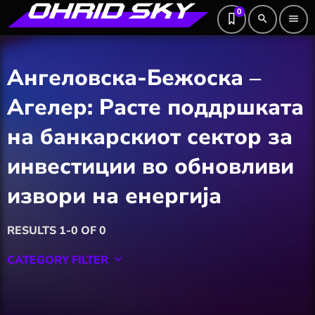
0
search
menu
Ангеловска-Бежоска ‒
Агелер: Расте поддршката
на банкарскиот сектор за
инвестиции во обновливи
извори на енергија
RESULTS 1-0 OF 0
CATEGORY FILTER
keyboard_arrow_down
Featured