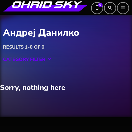
0
search
menu
Андреј Данилко
RESULTS 1-0 OF 0
CATEGORY FILTER
keyboard_arrow_down
Featured
Sorry, nothing here
Hobby
Software
Wellness