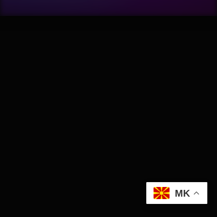
Wellness
АвтоКлуб
Балкан
Бизнис
Домашни Миленици
Досие
Екологија
MK
Економија