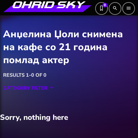
0
search
menu
Анџелина Џоли снимена
на кафе со 21 година
помлад актер
RESULTS 1-0 OF 0
CATEGORY FILTER
keyboard_arrow_down
Featured
Sorry, nothing here
Hobby
Software