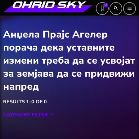
0
search
menu
Анџела Прајс Агелер
порача дека уставните
измени треба да се усвојат
за земјава да се придвижи
напред
RESULTS 1-0 OF 0
CATEGORY FILTER
keyboard_arrow_down
Featured