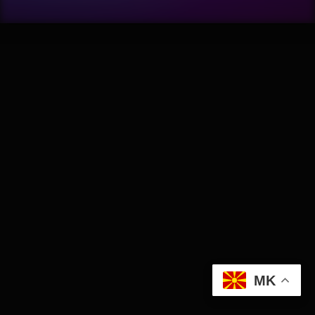
Wellness
АвтоКлуб
Балкан
Бизнис
Домашни Миленици
Досие
Екологија
MK
Економија