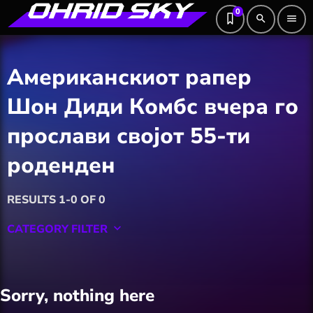
0
search
menu
Американскиот рапер
Шон Диди Комбс вчера го
прослави својот 55-ти
роденден
RESULTS 1-0 OF 0
CATEGORY FILTER
keyboard_arrow_down
Featured
Sorry, nothing here
Hobby