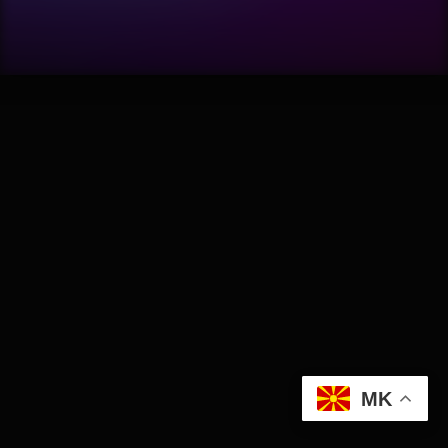
Software
Wellness
АвтоКлуб
Балкан
Бизнис
Домашни Миленици
Досие
MK
Екологија