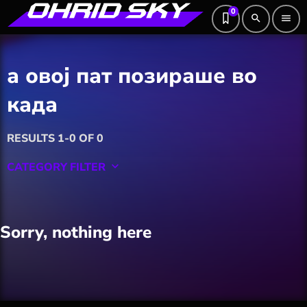
0
search
menu
а овој пат позираше во
када
RESULTS 1-0 OF 0
CATEGORY FILTER
keyboard_arrow_down
Featured
Sorry, nothing here
Hobby
Software