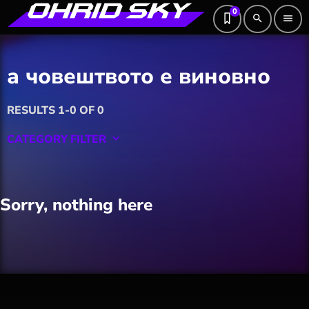
0
search
menu
а човештвото е виновно
RESULTS 1-0 OF 0
CATEGORY FILTER
keyboard_arrow_down
Featured
Sorry, nothing here
Hobby
Software
Wellness