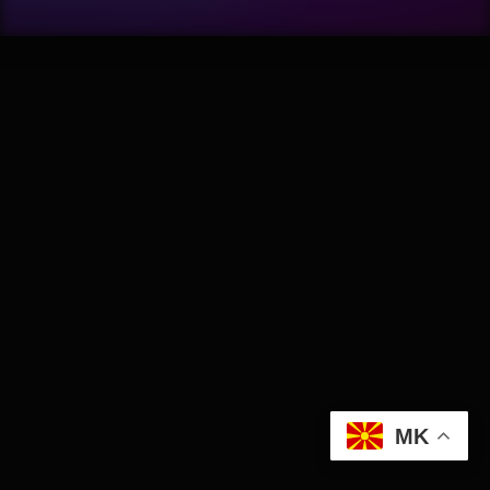
Wellness
АвтоКлуб
Балкан
Бизнис
Домашни Миленици
Досие
Екологија
MK
Економија