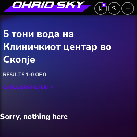
0
search
menu
5 тони вода на
Клиничкиот центар во
Скопје
RESULTS 1-0 OF 0
CATEGORY FILTER
keyboard_arrow_down
Featured
Sorry, nothing here
Hobby
Software