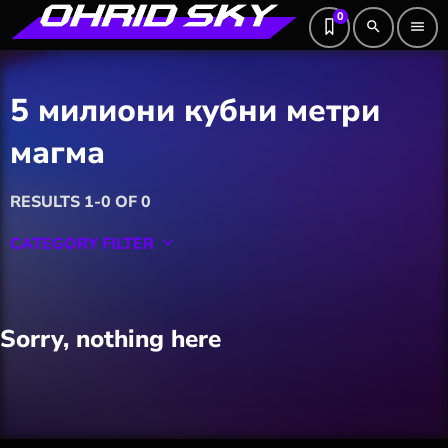
0
search
menu
5 милиони кубни метри
магма
RESULTS 1-0 OF 0
CATEGORY FILTER
keyboard_arrow_down
Featured
Sorry, nothing here
Hobby
Software