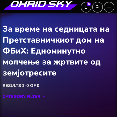
0
search
menu
За време на седницата на
Претставничкиот дом на
ФБиХ: Едноминутно
молчење за жртвите од
земјотресите
RESULTS 1-0 OF 0
CATEGORY FILTER
keyboard_arrow_down
Featured